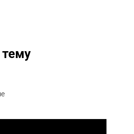
 тему
ые