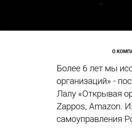
О КОМП
Более 6 лет мы и
организаций» - по
Лалу «Открывая ор
Zappos, Amazon. И
самоуправления Р