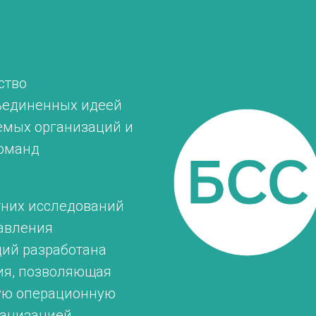
ство
ъединенных идеей
емых организаций и
оманд
тних исследований
авления
ций разработана
ия, позволяющая
ую операционную
ганизацией