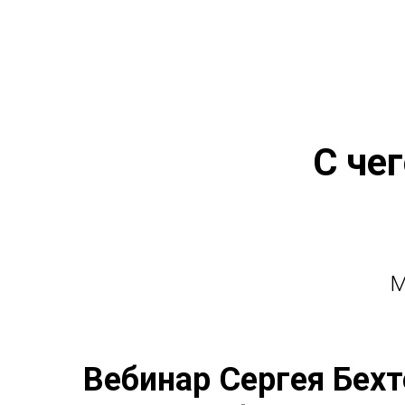
С че
М
Вебинар
Сергея Бехт