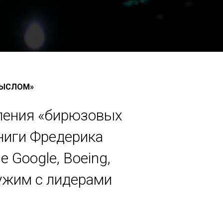
МЫСЛОМ»
вления «бирюзовых
книги Фредерика
 Google, Boeing,
ружим с лидерами