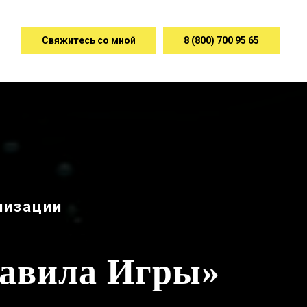
Свяжитесь со мной
8 (800) 700 95 65
низации
равила Игры»