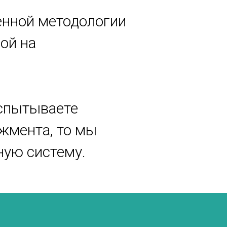
енной методологии
ой на
Испытываете
жмента, то мы
ную систему.