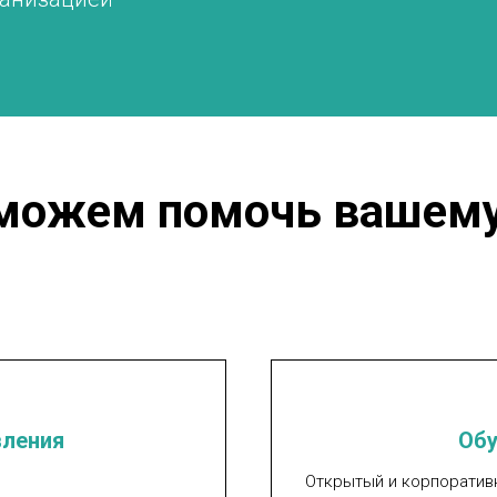
можем помочь вашему
вления
Обу
Открытый и корпорати