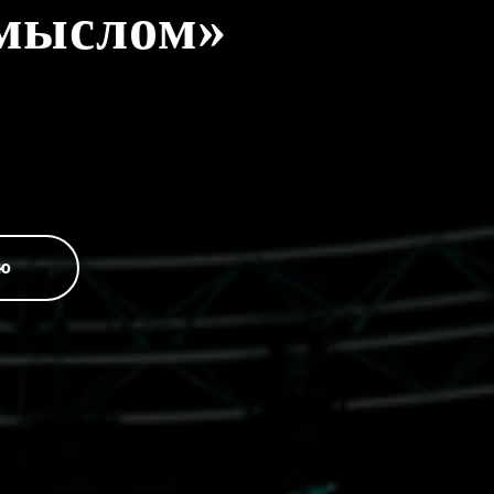
Смыслом»
ию