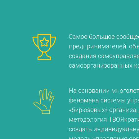
Самое большое сообще
предпринимателей, об
создания самоуправля
самоорганизованных к
На основании многоле
феномена системы упр
«бирюзовых» организа
методология ТВОЯкрат
создать индивидуальн
модель управления ор